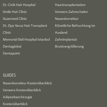
Dr. Cinik Hair Hospital
Haartransplantation
Smile Hair Clinic
Veneers Zahnschalen
Suzermed Clinic
Nasenkorrektur
Dr. Ziya Yavuz Hair Transplant
Künstliche Befruchtung im
Clinic
Ausland
Memorial Sisli Hospital Istanbul
Zahnimplantat
Dentaglobal
Brustvergrößerung
Dentapoint
GUIDES
Nasenkorrektur Kostenüberblick
Veneers Kostenüberblick
Adipositaschirurgie
Kostenüberblick