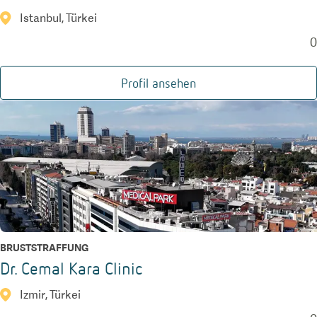
Istanbul, Türkei
0
Profil ansehen
BRUSTSTRAFFUNG
Dr. Cemal Kara Clinic
Izmir, Türkei