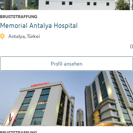
BRUSTSTRAFFUNG
Memorial Antalya Hospital
Antalya, Türkei
0
Profil ansehen
BRUSTSTRAFFUNG