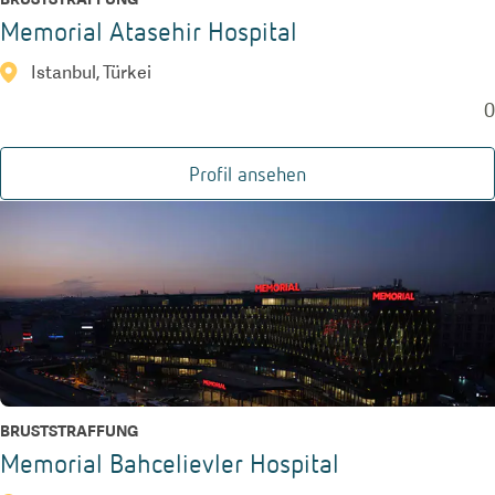
Memorial Atasehir Hospital
Istanbul, Türkei
0
Profil ansehen
BRUSTSTRAFFUNG
Memorial Bahcelievler Hospital