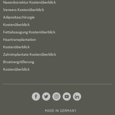
Nasenkorrektur Kostenüberblick
Veneers Kostenüberblick
Adipositaschirurgie
Kostenüberblick
Fettabsaugung Kostenüberblick
Haartransplantation
Kostenüberblick
Zahnimplantate Kostenüberblick
Brustvergrößerung
Kostenüberblick
MADE IN GERMANY