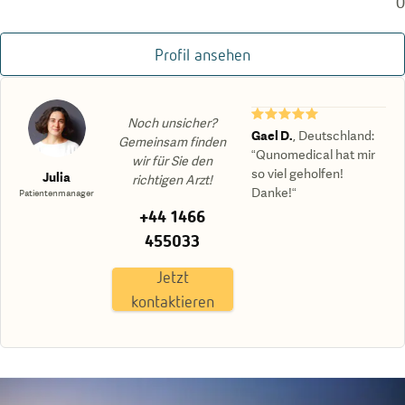
0
Profil ansehen
★★★★★
Noch unsicher?
Gael D.
,
Deutschland
:
Gemeinsam finden
“Qunomedical hat mir
wir für Sie den
so viel geholfen!
Julia
richtigen Arzt!
Danke!“
Patientenmanager
+44 1466
455033
Jetzt
kontaktieren