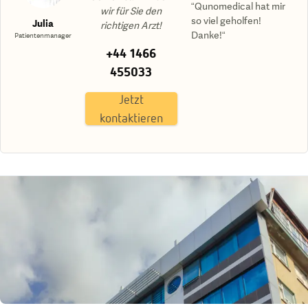
“Qunomedical hat mir
wir für Sie den
so viel geholfen!
Julia
richtigen Arzt!
Danke!“
Patientenmanager
+44 1466
455033
Jetzt
kontaktieren