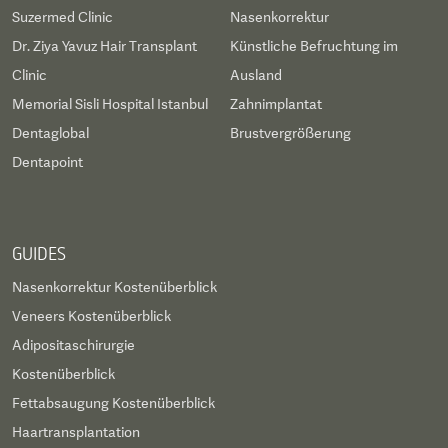
Suzermed Clinic
Nasenkorrektur
Dr. Ziya Yavuz Hair Transplant
Künstliche Befruchtung im
Clinic
Ausland
Memorial Sisli Hospital Istanbul
Zahnimplantat
Dentaglobal
Brustvergrößerung
Dentapoint
GUIDES
Nasenkorrektur Kostenüberblick
Veneers Kostenüberblick
Adipositaschirurgie
Kostenüberblick
Fettabsaugung Kostenüberblick
Haartransplantation