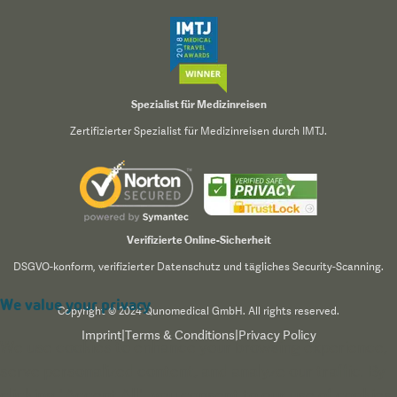
Spezialist für Medizinreisen
Zertifizierter Spezialist für Medizinreisen durch IMTJ.
Verifizierte Online-Sicherheit
DSGVO-konform, verifizierter Datenschutz und tägliches Security-Scanning.
We value your privacy
Copyright © 2024 Qunomedical GmbH. All rights reserved.
Imprint
|
Terms & Conditions
|
Privacy Policy
We use cookies to enhance your browsing experience,
serve personalized content, and analyze our traffic. By
clicking "Accept All", you consent to our use of cookies.